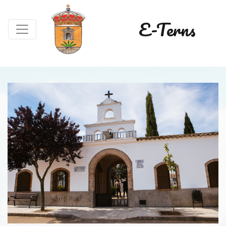
E-Terns