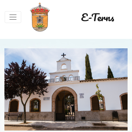
E-Terns