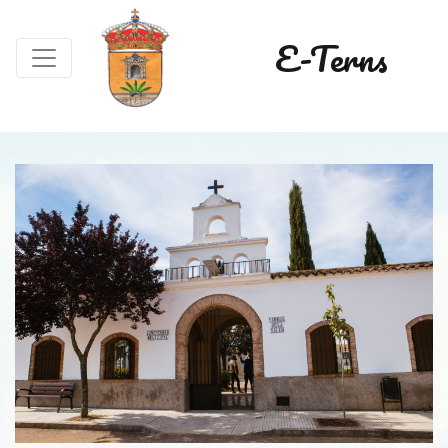
E-Terns