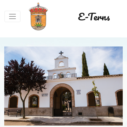
E-Terns