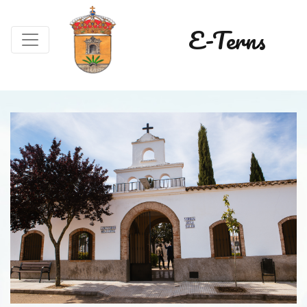
E-Terns