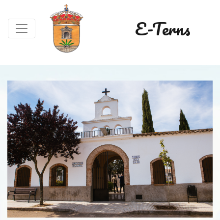
E-Terns