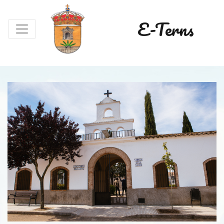
E-Terns