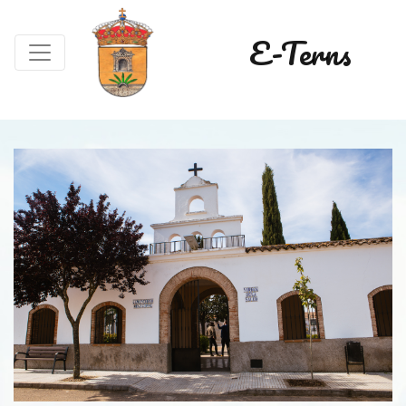
E-Terns