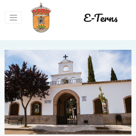
E-Terns