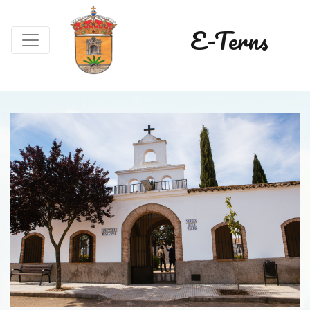
E-Terns