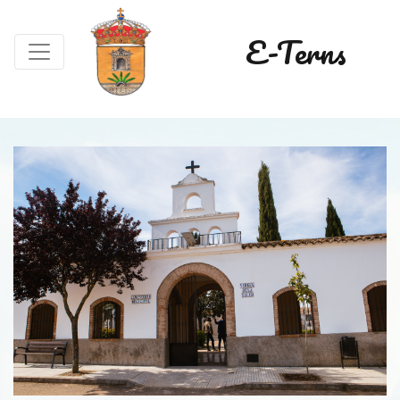
E-Terns