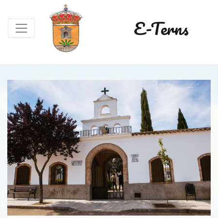
E-Terns