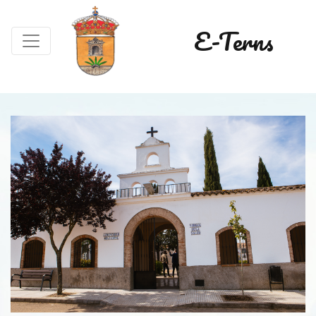
E-Terns