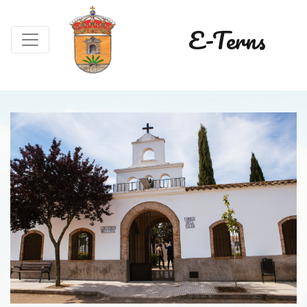
E-Terns