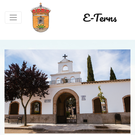
E-Terns