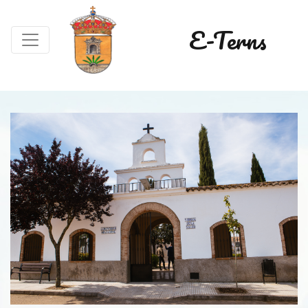
E-Terns