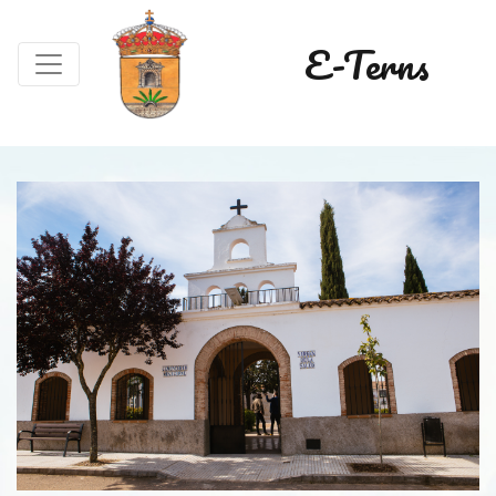
E-Terns