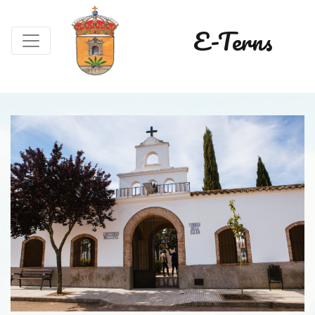
E-Terns