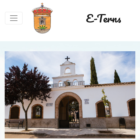
E-Terns