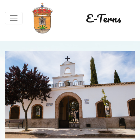
E-Terns