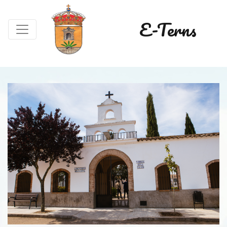
E-Terns