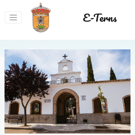
E-Terns