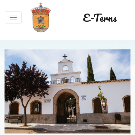
E-Terns