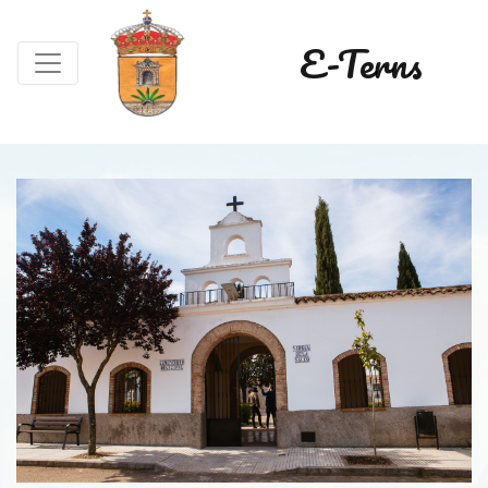
E-Terns