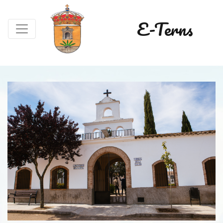
E-Terns