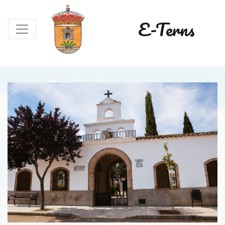
E-Terns