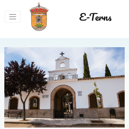
E-Terns