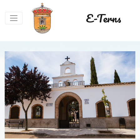
E-Terns