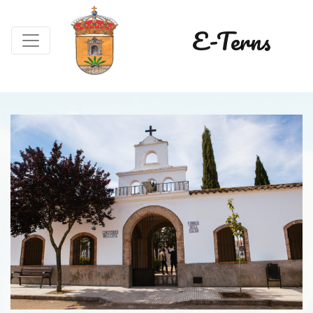
E-Terns