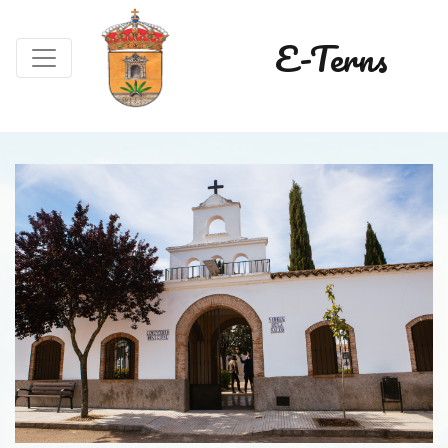
E-Terns