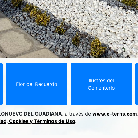
Ilustres del
Flor del Recuerdo
Cementerio
LONUEVO DEL GUADIANA
, a través de
www.e-terns.com
idad, Cookies y Términos de Uso
.