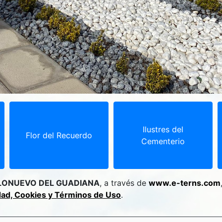
Ilustres del
Flor del Recuerdo
Cementerio
LONUEVO DEL GUADIANA
, a través de
www.e-terns.com
idad, Cookies y Términos de Uso
.