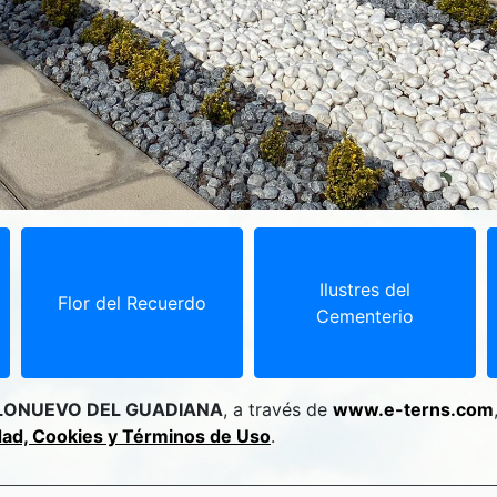
Ilustres del
Flor del Recuerdo
Cementerio
LONUEVO DEL GUADIANA
, a través de
www.e-terns.com
idad, Cookies y Términos de Uso
.