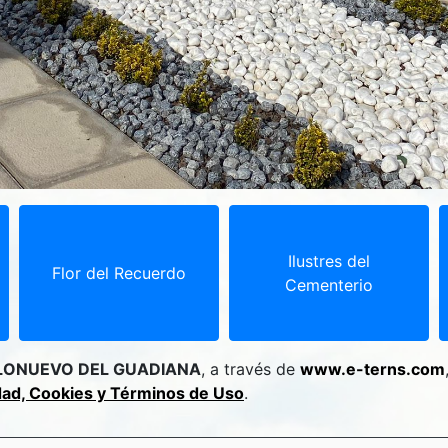
Ilustres del
Flor del Recuerdo
Cementerio
LONUEVO DEL GUADIANA
, a través de
www.e-terns.com
idad, Cookies y Términos de Uso
.