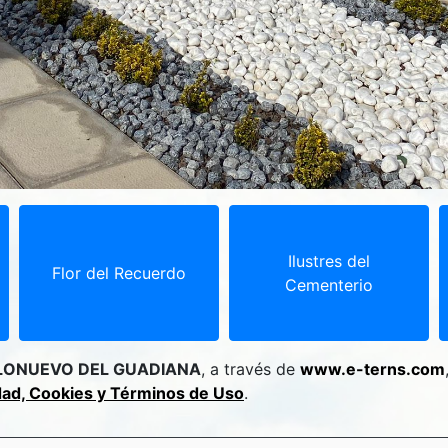
Ilustres del
Flor del Recuerdo
Cementerio
LONUEVO DEL GUADIANA
, a través de
www.e-terns.com
idad, Cookies y Términos de Uso
.