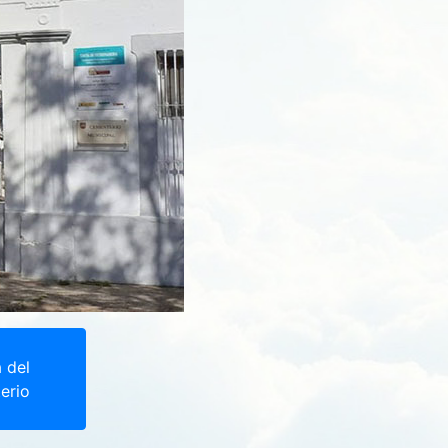
a del
erio