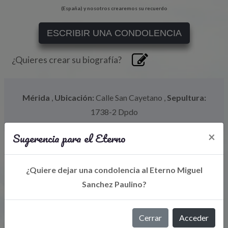
(España) y nosotros crearemos su recuerdo
ESCRIBIR UNA CONDOLENCIA
¿Quieres crear su biografía?
Mérida
,
Ubicación:
Calle San Cayetano
,
Sepultura:
1738-2 Dpdo
Sugerencia para el Eterno
×
¿Quiere dejar una condolencia al Eterno Miguel
Sanchez Paulino?
Cerrar
Acceder