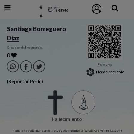
E-Terns
ESP
Santiaga Borreguero
Diaz
ENG
POR
Creador del recuerdo:
0
Inicio
Foto viva
Flor del recuerdo
Acceso
(Reportar Perfil)
Eternos
Pedidos
Fallecimiento
Contacto
También puede mandarnos fotos y testimonios al WhatsApp +34 665211148