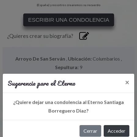
(España) y nosotros crearemos su recuerdo
ESCRIBIR UNA CONDOLENCIA
¿Quieres crear su biografía?
Arroyo De San Serván
,
Ubicación:
Columbarios
,
Sepultura:
9
Sugerencia para el Eterno
×
¿Quiere dejar una condolencia al Eterno Santiaga
Borreguero Diaz?
Cerrar
Acceder