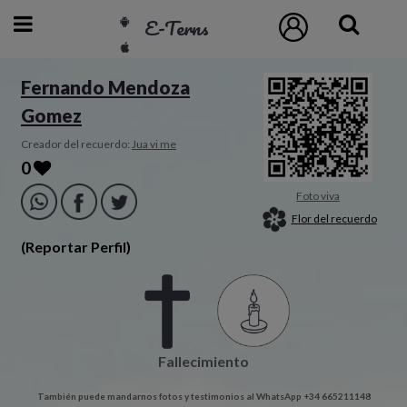
E-Terns
ESP
Fernando Mendoza
Gomez
ENG
POR
Creador del recuerdo:
Jua vi me
0
Inicio
Foto viva
Flor del recuerdo
Acceso
(Reportar Perfil)
Eternos
Pedidos
Fallecimiento
Contacto
También puede mandarnos fotos y testimonios al WhatsApp +34 665211148