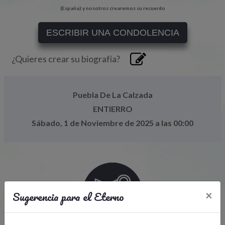
(España) y nosotros crearemos su recuerdo
ESCRIBIR UNA CONDOLENCIA
¿Quieres crear su biografía?
Puebla De La Calzada
ENTIERRO
Sábado, 1 de Noviembre de 2025 a las 00:00
Sugerencia para el Eterno
×