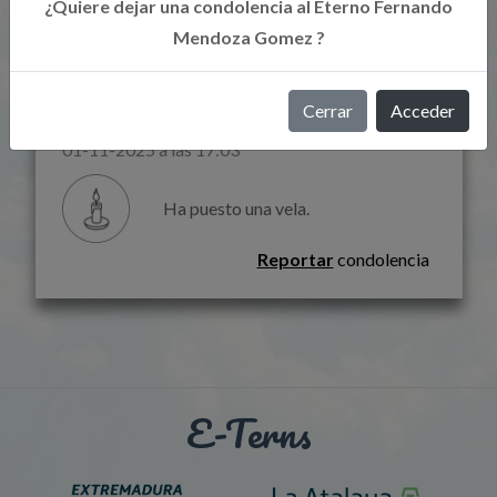
¿Quiere dejar una condolencia al Eterno Fernando
Libro de Eterno
Mendoza Gomez ?
Cerrar
Acceder
Jua Vi Me
01-11-2025 a las 17:03
Ha puesto una vela.
Reportar
condolencia
E-Terns