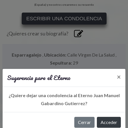
(España) y nosotros crearemos su recuerdo
ESCRIBIR UNA CONDOLENCIA
¿Quieres crear su biografía?
Esparragalejo
,
Ubicación:
Calle Virgen De La Salud
,
Sepultura:
29
Sugerencia para el Eterno
×
¿Quiere dejar una condolencia al Eterno Juan Manuel
Gabardino Gutierrez?
Cerrar
Acceder