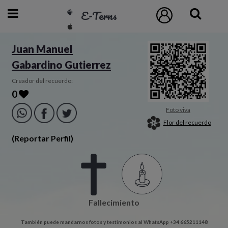
E-Terns
ESP
Juan Manuel
Gabardino Gutierrez
ENG
POR
Creador del recuerdo:
0
Inicio
Foto viva
Flor del recuerdo
Acceso
(Reportar Perfil)
Eternos
Pedidos
Fallecimiento
Contacto
También puede mandarnos fotos y testimonios al WhatsApp +34 665211148