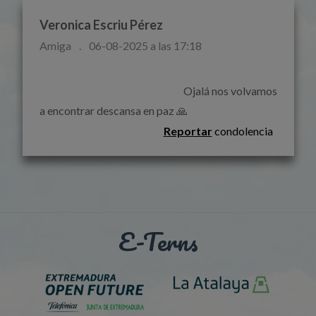
Veronica Escriu Pérez
Amiga
.
06-08-2025 a las 17:18
                                                                    Ojalá nos volvamos 
a encontrar descansa en paz 🙏                                                           
Reportar
condolencia
E-Terns