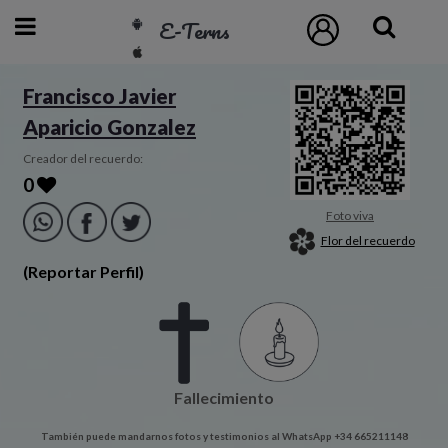
E-Terns
ESP
Francisco Javier
Aparicio Gonzalez
ENG
POR
Creador del recuerdo:
0
Inicio
Foto viva
Flor del recuerdo
Acceso
(Reportar Perfil)
Eternos
Pedidos
Fallecimiento
Contacto
También puede mandarnos fotos y testimonios al WhatsApp +34 665211148