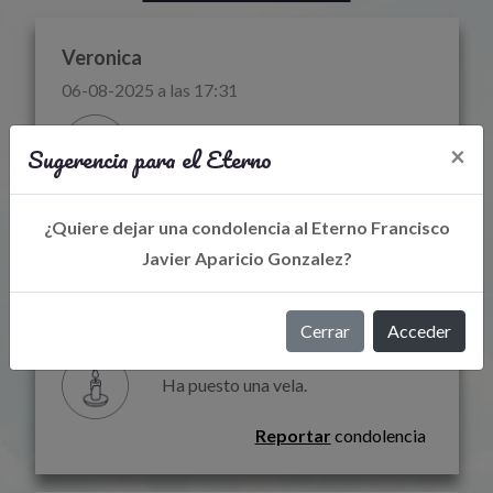
Veronica
06-08-2025 a las 17:31
Ha puesto una vela.
Sugerencia para el Eterno
×
Reportar
condolencia
¿Quiere dejar una condolencia al Eterno Francisco
Javier Aparicio Gonzalez?
Veronica
06-08-2025 a las 17:27
Cerrar
Acceder
Ha puesto una vela.
Reportar
condolencia