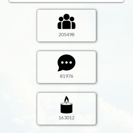
230257
91853
182652