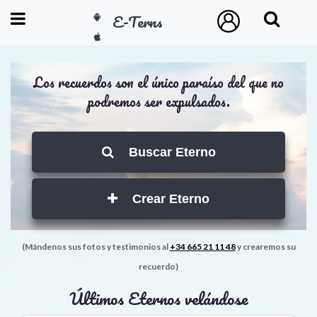
E-Terns
ESP
Los recuerdos son el único paraíso del que no
ENG
podremos ser expulsados.
POR
Inicio
Buscar Eterno
Acceso
Crear Eterno
Eternos
(Mándenos sus fotos y testimonios al
+34 665 21 11 48
y crearemos su
Pedidos
recuerdo)
Últimos Eternos velándose
Contacto