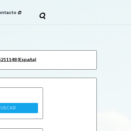
ontacto
5211148 (España)
USCAR