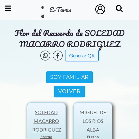
E-Terns
ESP
Flor del Recuerdo de SOLEDAD
ENG
MACARRO RODRIGUEZ
POR
Generar QR
Inicio
SOY FAMILIAR
Acceso
VOLVER
Eternos
SOLEDAD
MIGUEL DE
Pedidos
MACARRO
LOS RIOS
RODRIGUEZ
ALBA
Contacto
Eterno
Eterno