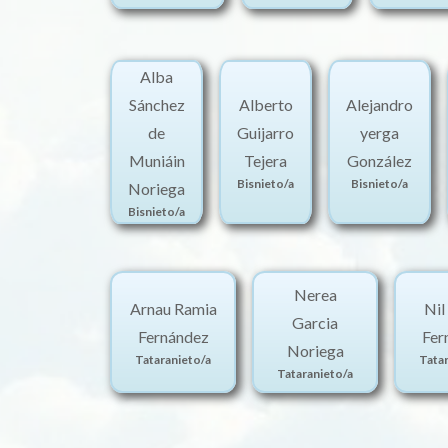
Alba
Sánchez
Alberto
Alejandro
de
Guijarro
yerga
Muniáin
Tejera
González
Bisnieto/a
Bisnieto/a
Noriega
Bisnieto/a
Nerea
Arnau Ramia
Nil
Garcia
Fernández
Fer
Noriega
Tataranieto/a
Tata
Tataranieto/a