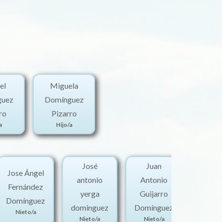
el
Miguela
guez
Domínguez
ro
Pizarro
a
Hijo/a
José
Juan
Lu
Jose Ángel
antonio
Antonio
Albe
Fernández
yerga
Guijarro
Guij
Domínguez
dominguez
Domínguez
Domin
Nieto/a
Nieto/a
Nieto/a
Niet