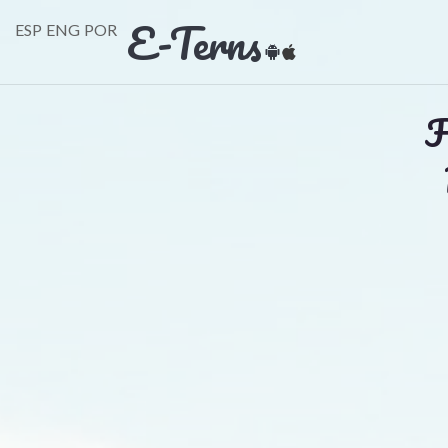
E-Terns
ESP
ENG
POR
F