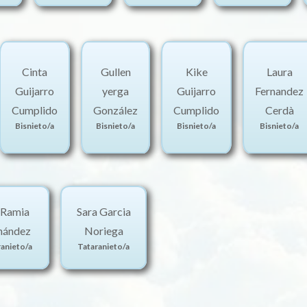
Cinta
Gullen
Kike
Laura
Guijarro
yerga
Guijarro
Fernandez
Cumplido
González
Cumplido
Cerdà
Bisnieto/a
Bisnieto/a
Bisnieto/a
Bisnieto/a
 Ramia
Sara Garcia
nández
Noriega
ranieto/a
Tataranieto/a