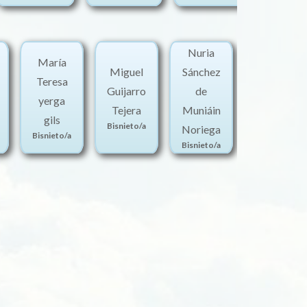
Nuria
María
Miguel
Sánchez
Paula
Teresa
Guijarro
de
Fernández
yerga
Tejera
Muniáin
Rodríguez
gils
Bisnieto/a
Bisnieto/a
Noriega
Bisnieto/a
Bisnieto/a