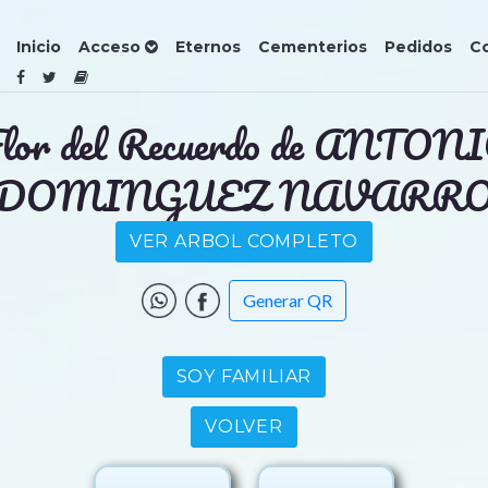
Inicio
Acceso
Eternos
Cementerios
Pedidos
C
lor del Recuerdo de ANTON
DOMINGUEZ NAVARR
VER ARBOL COMPLETO
Generar QR
SOY FAMILIAR
VOLVER