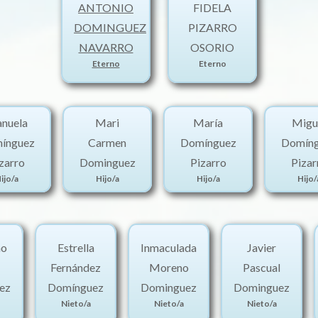
ANTONIO
FIDELA
DOMINGUEZ
PIZARRO
NAVARRO
OSORIO
Eterno
Eterno
nuela
Mari
María
Migu
ínguez
Carmen
Domínguez
Domín
zarro
Dominguez
Pizarro
Pizar
ijo/a
Hijo/a
Hijo/a
Hijo/
no
Estrella
Inmaculada
Javier
Fernández
Moreno
Pascual
ez
Domínguez
Dominguez
Dominguez
Nieto/a
Nieto/a
Nieto/a