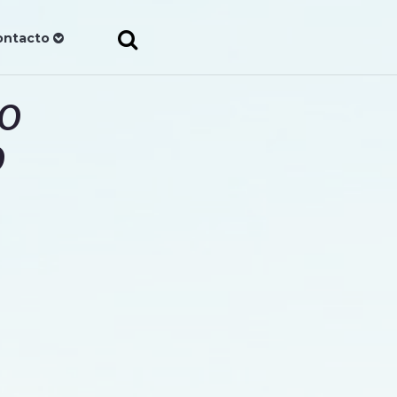
ontacto
IO
O