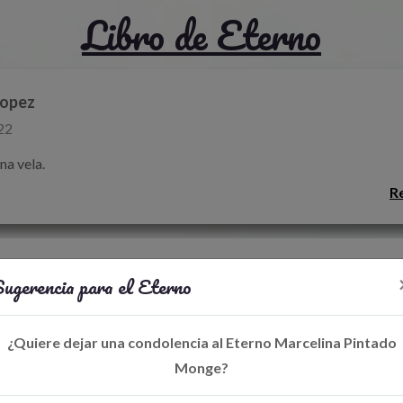
Libro de Eterno
Lopez
22
na vela.
R
ugerencia para el Eterno
38
na vela.
¿Quiere dejar una condolencia al Eterno Marcelina Pintado
R
Monge?