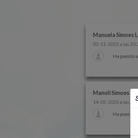
Manuela Simoes 
02-11-2025 a las 20:
Ha puesto u
Manoli Simoes
S
14-05-2025 a las 20:
Ha puesto u