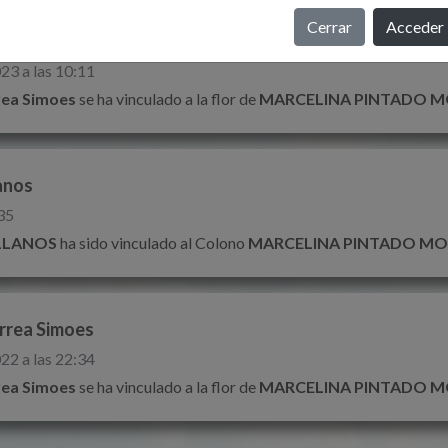
Cerrar
Acceder
rrea Simoes
23 a las 10:11
rea Simoes
se ha vinculado a la flor de
MARCELINA PINTADO 
anos
35
LLANOS
ha sido vinculado al Colono
MARCELINA PINTADO M
rrea Simoes
22 a las 22:34
rea Simoes
se ha vinculado a la flor de
MARCELINA PINTADO 