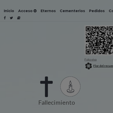
Inicio
Acceso
Eternos
Cementerios
Pedidos
C
Foto viva
Flor del recue
Fallecimiento