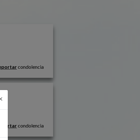
eportar
condolencia
×
eportar
condolencia