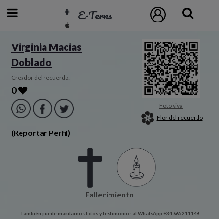
E-Terns
ESP
Virginia Macias
Doblado
ENG
POR
Creador del recuerdo:
0
Inicio
Foto viva
Flor del recuerdo
Acceso
(Reportar Perfil)
Eternos
Pedidos
Fallecimiento
Contacto
También puede mandarnos fotos y testimonios al WhatsApp +34 665211148