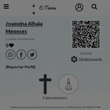
E-Terns
ESP
Joaquina Alhaja
Meneses
ENG
POR
Creador del recuerdo:
0
Inicio
Foto viva
Flor del recuerdo
Acceso
(Reportar Perfil)
Eternos
Pedidos
Fallecimiento
Contacto
También puede mandarnos fotos y testimonios al WhatsApp +34 665211148