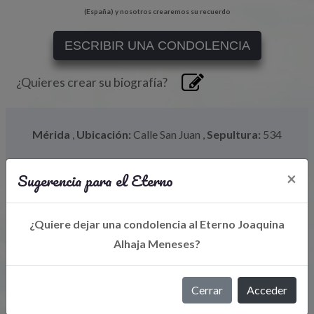
(España) y nosotros crearemos su recuerdo
ESCRIBIR UNA CONDOLENCIA
¿Quieres crear su biografía?
Mérida
,
Ubicación:
Calle San Juan
,
Sepultura:
534
Sugerencia para el Eterno
×
¿Quiere dejar una condolencia al Eterno Joaquina
Alhaja Meneses?
Cerrar
Acceder
Libro de Eterno