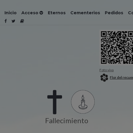
Inicio
Acceso
Eternos
Cementerios
Pedidos
C
Foto viva
Flor del recue
Fallecimiento