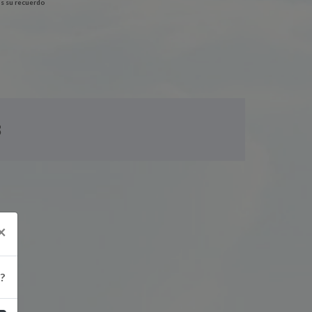
s su recuerdo
8
×
z?