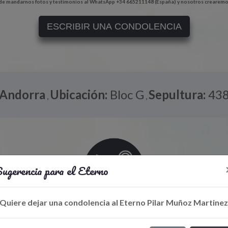
e mandarnos fotos y testimonios al WhatsApp +34 665211148 (España) y nosotros crearemo
ESCRIBIR UNA CONDOLENCIA
Andorra
Ubicación:
Bloc G
Sepultura:
43
,
,
ugerencia para el Eterno
Quiere dejar una condolencia al Eterno Pilar Muñoz Martine
Libro de Eterno