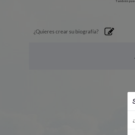
También pued
¿Quieres crear su biografía?
S
¿