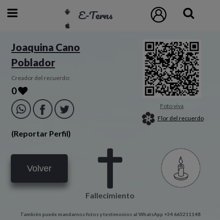
E-Terns
ESP
Joaquina Cano
Poblador
ENG
POR
Creador del recuerdo:
0
Inicio
Foto viva
Flor del recuerdo
Acceso
(Reportar Perfil)
Eternos
Volver
Pedidos
Fallecimiento
Contacto
También puede mandarnos fotos y testimonios al WhatsApp +34 665211148